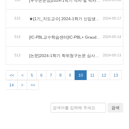
516
[우수논문상]2024-1학기 석사 및 박사학위 우수논문상 대상자 추천 : 2024. 6. 27(목) 17:00까지
2024-05-30
515
★[1기_지도교수] 2024-1학기 신입생 지도교수 배정 신청안내
2024-05-17
514
[IC-PBL교수학습센터]IC-PBL+ Grauduate Championship 개최 안내
2024-05-14
513
[논문]2024-1학기 학위청구논문 심사취소 및 심사위원/제목 변경 안내
2024-05-13
<<
<
5
6
7
8
9
10
11
12
13
14
>
>>
검색