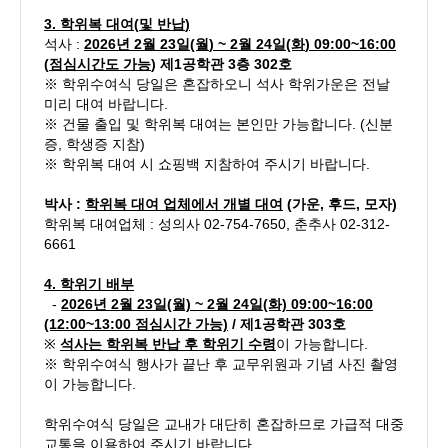
3.
학위복 대여
(
및 반납
)
석사 :
2026
년 2
월
23
일
(월
) ~ 2
월
24
일
(화
) 09:00~16:00
(
점심시간도 가능
)
제1공학관 3층 302호
※ 학위수여식 당일은 혼잡하오니 석사 학위가운은 전날
미리 대여 바랍니다.
※ 건물 출입 및 학위복 대여는 본인만 가능합니다. (신분
증, 학생증 지참)
※ 학위복 대여 시 쇼핑백 지참하여 주시기 바랍니다.
박사 :
학위복 대여 업체에서
개별 대여
(가운, 후드, 모자)
학위복 대여업체 : 성의사 02-754-7650, 춘추사 02-312-
6661
4.
학위기 배부
-
2026년 2월 23일(월) ~ 2월 24일(화) 09:00~16:00
(12:00~13:00 점심시간 가능)
/ 제1공학관 303호
※
석사는 학위복 반납 후 학위기 수령
이 가능합니다.
※ 학위수여식 행사가 끝난 후 교무위원과 기념 사진 촬영
이 가능합니다.
학위수여식 당일은 교내가 대단히 혼잡하므로 가급적 대중
교통을 이용하여 주시기 바랍니다.