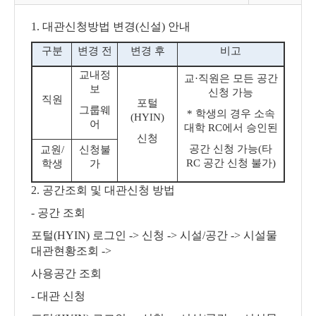
1.
대관신청방법 변경
(
신설
)
안내
구분
변경 전
변경 후
비고
교내정
교
·
직원은 모든 공간
보
신청 가능
직원
포털
그룹웨
*
학생의 경우 소속
(HYIN)
어
대학
RC
에서 승인된
신청
공간 신청 가능
(
타
교원
/
신청불
RC
공간 신청 불가
)
학생
가
2.
공간조회 및 대관신청 방법
-
공간 조회
포털
(HYIN)
로그인
->
신청
->
시설
/
공간
->
시설물
대관현황조회
->
사용공간 조회
-
대관 신청