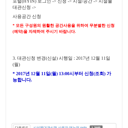
포털
(HYIN)
로그인
->
신청
->
시설
/
공간
->
시설물
대관신청
->
사용공간 신청
*
모든 구성원의 원활한 공간사용을 위하여 무분별한 신청
(
예약
)
을 자제하여 주시기 바랍니다
.
3.
대관신청 변경
(
신설
)
시행일
: 2017
년
12
월
11
일
(
월
)
* 2017
년
12
월
11
일
(
월
) 13:00
시부터 신청
(
조회
)
가
능합니다
.
다운로드
시설물대관신청 사용자 매뉴얼.pptx
1.3MB