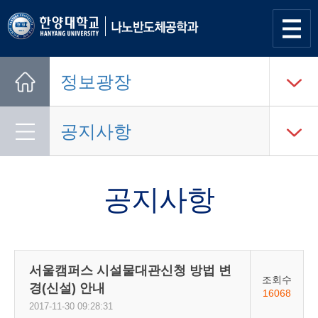
사이트
맵 열기
정보광장
Home
공지사항
공지사항
서울캠퍼스 시설물대관신청 방법 변
조회수
경(신설) 안내
16068
2017-11-30 09:28:31