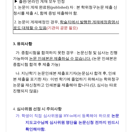
▶
출판
/온라인 게재 모두 인정
1.
논문이 게재 완료된(published) 자 : 본 학위청구논문 제출 신
청서를 제출 시, 함께 증빙 제출해야 함.
2. 논문이 게재예정인 경우,
학술지에서 발행한 게재예정증명서
로도 대체할 수 있음
(
기관의 공문 필요)
3.
유의사항
가
.
종합시험을 합격하지 못한 경우
:
논문신청 및 심사는 진행
가능하며
논문 인쇄본은 제출하실 수 없습니다
.
(
논문 인쇄본은
종합시험 합격 후 제출 가능
)
나
.
지난학기 논문인쇄본 제출포기자
(
논문심사 합격 후
,
인쇄
본 제출을 포기한 자
)
:
이번 학기에 졸업하기 위해서는 학위청구
논문을 재신청하고 인쇄본을 제출해야 합니다
.(
단
,
심사는 따로
진행되지 않음
)
4.
심사위원 선정 시 주의사항
가. 학생이 직접 심사위원을 HY-in에서 등록해야 하므로
논문
지도교수님께 심사위원 명단을 논문신청 전까지 반드시
확인해야함.