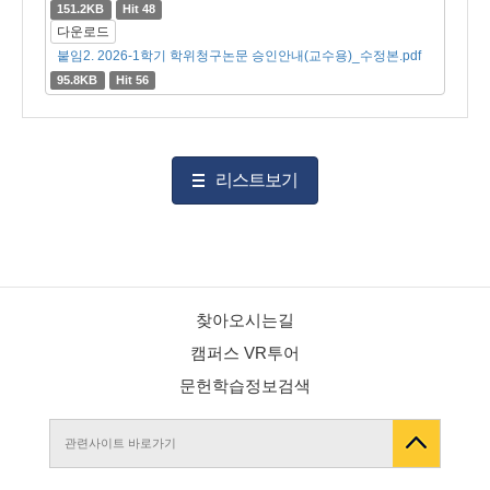
151.2KB
Hit 48
다운로드
붙임2. 2026-1학기 학위청구논문 승인안내(교수용)_수정본.pdf
95.8KB
Hit 56
리스트보기
찾아오시는길
캠퍼스 VR투어
문헌학습정보검색
관련사이트 바로가기