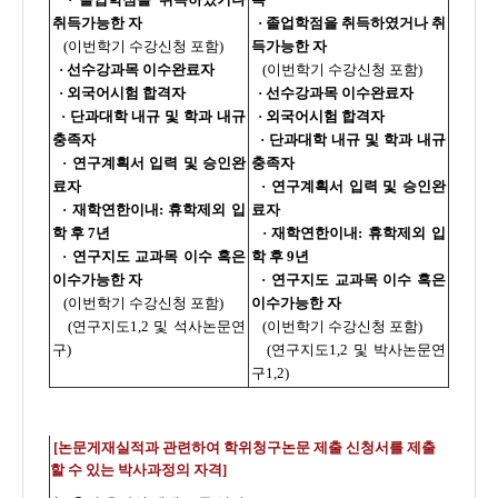
취득가능한 자
·
졸업학점을 취득하였거나 취
-
(이번학기 수강신청 포함)
득가능한 자
·
선수강과목 이수완료자
-
(이번학기 수강신청 포함)
·
외국어시험 합격자
·
선수강과목 이수완료자
·
단과대학 내규 및 학과 내규
·
외국어시험 합격자
충족자
·
단과대학 내규 및 학과 내규
·
연구계획서 입력 및 승인완
충족자
료자
·
연구계획서 입력 및 승인완
·
재학연한이내: 휴학제외 입
료자
학 후 7년
·
재학연한이내: 휴학제외 입
·
연구지도 교과목 이수 혹은
학 후 9년
이수가능한 자
·
연구지도 교과목 이수 혹은
-
(이번학기 수강신청 포함)
이수가능한 자
-
(연구지도1,2 및 석사논문연
-
(이번학기 수강신청 포함)
구)
-
(연구지도1,2 및 박사논문연
구1,2)
[
논문게재실적과
관련하여 학위청구논문 제출 신청서를 제출
할 수 있는 박사과정의 자격]