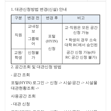
1.
대관신청방법 변경
(
신설
)
안내
구분
변경 전
변경 후
비고
교내정
교
·
직원은 모든 공간
보
신청 가능
직원
포털
그룹웨
*
학생의 경우 소속
(HYIN)
어
대학
RC
에서 승인된
신청
공간 신청 가능
(
타
교원
/
신청불
RC
공간 신청 불가
)
학생
가
2.
공간조회 및 대관신청 방법
-
공간 조회
포털
(HYIN)
로그인
->
신청
->
시설
/
공간
->
시설물
대관현황조회
->
사용공간 조회
-
대관 신청