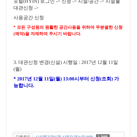
포털
(HYIN)
로그인
->
신청
->
시설
/
공간
->
시설물
대관신청
->
사용공간 신청
*
모든 구성원의 원활한 공간사용을 위하여 무분별한 신청
(
예약
)
을 자제하여 주시기 바랍니다
.
3.
대관신청 변경
(
신설
)
시행일
: 2017
년
12
월
11
일
(
월
)
* 2017
년
12
월
11
일
(
월
) 13:00
시부터 신청
(
조회
)
가
능합니다
.
다운로드
시설물대관신청 사용자 매뉴얼.pptx
1.3MB