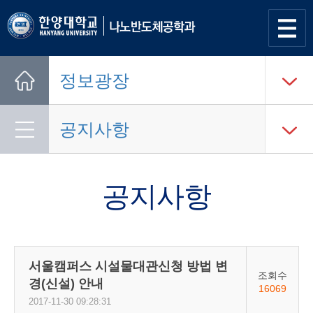
사이트
맵 열기
정보광장
Home
공지사항
공지사항
서울캠퍼스 시설물대관신청 방법 변
조회수
경(신설) 안내
16069
2017-11-30 09:28:31